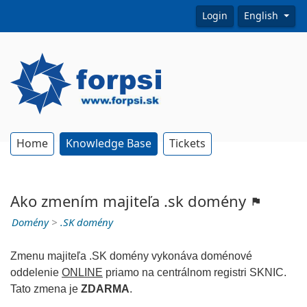
Login
English
Home
Knowledge Base
Tickets
Ako zmením majiteľa .sk domény
Domény
>
.SK domény
Zmenu majiteľa .SK domény vykonáva doménové
oddelenie
ONLINE
priamo na centrálnom registri SKNIC.
Tato zmena je
ZDARMA
.