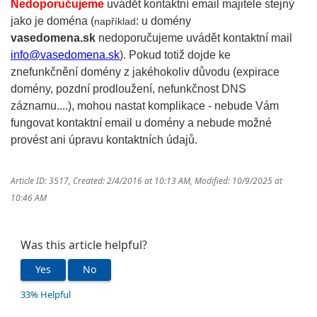
Nedoporučujeme
uvádět kontaktní email majitele stejný
jako je doména (
: u domény
například
vasedomena.sk
nedoporučujeme uvádět kontaktní mail
info@vasedomena.sk
). Pokud totiž dojde ke
znefunkčnění domény z jakéhokoliv důvodu (expirace
domény, pozdní prodloužení, nefunkčnost DNS
záznamu....), mohou nastat komplikace - nebude Vám
fungovat kontaktní email u domény a nebude možné
provést ani úpravu kontaktních údajů.
Article ID: 3517
,
Created: 2/4/2016 at 10:13 AM
,
Modified: 10/9/2025 at
10:46 AM
Was this article helpful?
Yes
No
33% Helpful